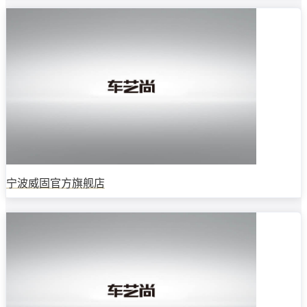
宁波威固官方旗舰店