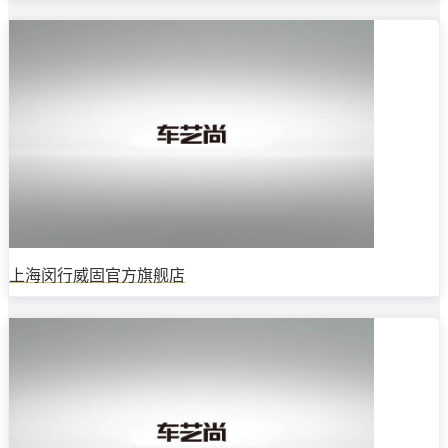
上海闵行威固官方旗舰店