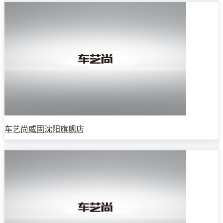
车艺尚威固沈阳旗舰店