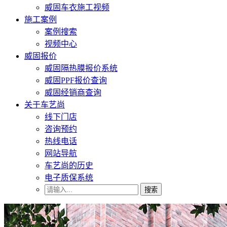
威固车衣施工视频
施工案例
案例搜索
视频中心
威固报价
威固隔热膜报价系统
威固PPF报价查询
威固经销商查询
关于车艺尚
线下门店
咨询预约
热线电话
网站导航
车艺尚的历史
电子质保系统
搜索