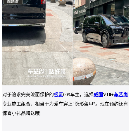
对于追求完美漆面保护的
极氪
009车主，选择
威固
V10+
车艺尚
专业施工组合，相当于为爱车穿上"隐形盔甲"。现在预约还有
惊喜小礼品赠送哦！