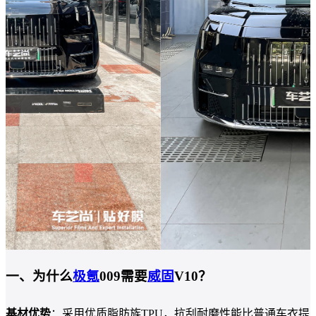
一、为什么
极氪
009需要
威固
V10？
基材优势
：采用优质脂肪族TPU，抗刮耐磨性能比普通车衣提