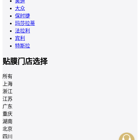
奥迪
大众
保时捷
玛莎拉蒂
法拉利
宾利
特斯拉
贴膜门店选择
所有
上海
浙江
江苏
广东
重庆
湖南
北京
四川