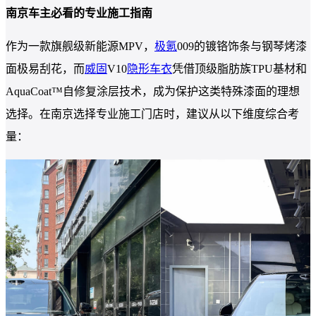
南京车主必看的专业施工指南
作为一款旗舰级新能源MPV，
极氪
009的镀铬饰条与钢琴烤漆
面极易刮花，而
威固
V10
隐形车衣
凭借顶级脂肪族TPU基材和
AquaCoat™自修复涂层技术，成为保护这类特殊漆面的理想
选择。在南京选择专业施工门店时，建议从以下维度综合考
量：