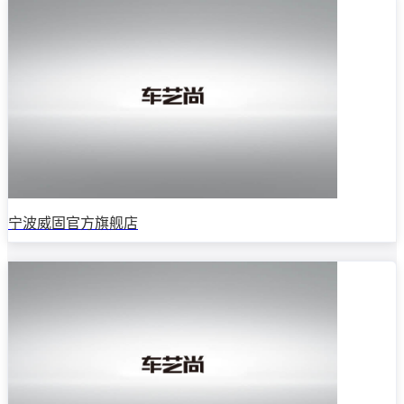
宁波威固官方旗舰店