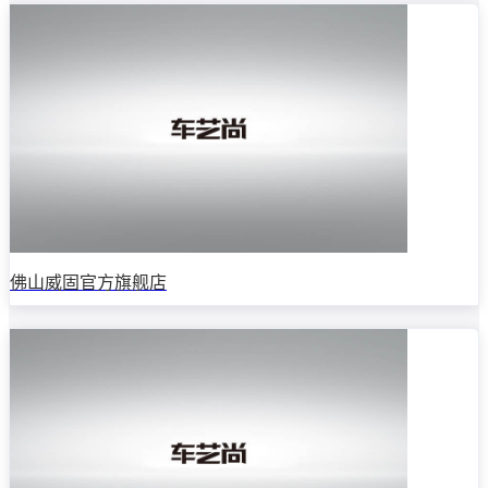
佛山威固官方旗舰店