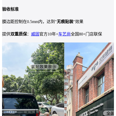
验收标准
膜边距控制在0.5mm内，达到"
无痕贴装
"效果
提供
双重质保
：
威固
官方10年+
车艺尚
全国80+门店联保