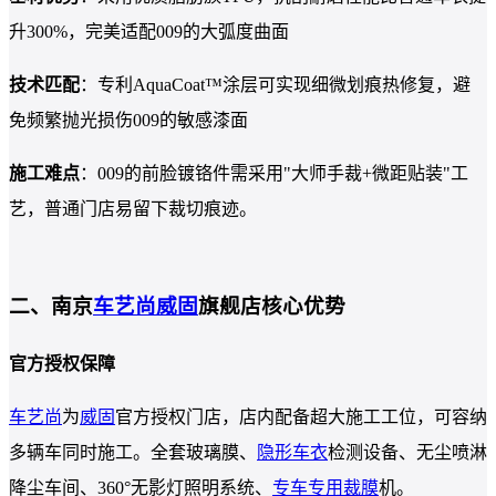
升300%，完美适配009的大弧度曲面
技术匹配
：专利AquaCoat™涂层可实现细微划痕热修复，避
免频繁抛光损伤009的敏感漆面
施
工难点
：009的前脸镀铬件需采用"大师手裁+微距贴装"工
艺，普通门店易留下裁切痕迹。
二、南京
车艺尚
威固
旗舰店核心优势
官方授权保障
车艺尚
为
威固
官方授权门店，店内配备超大施工工位，可容纳
多辆车同时施工。全套玻璃膜、
隐形车衣
检测设备、无尘喷淋
降尘车间、360°无影灯照明系统、
专车专用裁膜
机。