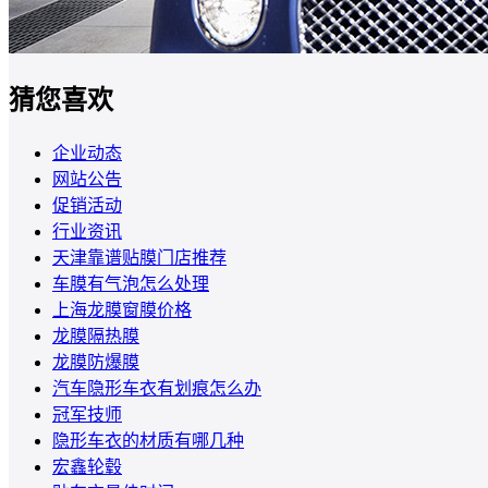
猜您喜欢
企业动态
网站公告
促销活动
行业资讯
天津靠谱贴膜门店推荐
车膜有气泡怎么处理
上海龙膜窗膜价格
龙膜隔热膜
龙膜防爆膜
汽车隐形车衣有划痕怎么办
冠军技师
隐形车衣的材质有哪几种
宏鑫轮毂