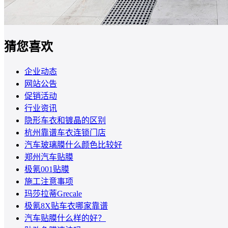
猜您喜欢
企业动态
网站公告
促销活动
行业资讯
隐形车衣和镀晶的区别
杭州靠谱车衣连锁门店
汽车玻璃膜什么颜色比较好
郑州汽车贴膜
极氪001贴膜
施工注意事项
玛莎拉蒂Grecale
极氪8X贴车衣哪家靠谱
汽车贴膜什么样的好？