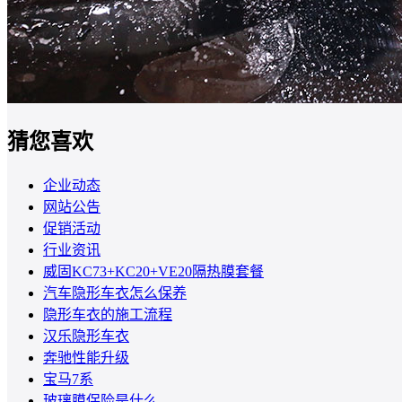
猜您喜欢
企业动态
网站公告
促销活动
行业资讯
威固KC73+KC20+VE20隔热膜套餐
汽车隐形车衣怎么保养
隐形车衣的施工流程
汉乐隐形车衣
奔驰性能升级
宝马7系
玻璃膜保险是什么