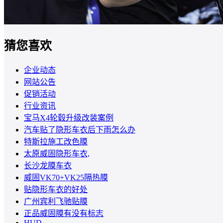
猜您喜欢
企业动态
网站公告
促销活动
行业资讯
宝马X4轮毂升级改装案例
汽车贴了隐形车衣后下雨怎么办
特斯拉施工改色膜
太原威固隐形车衣,
长沙龙膜车衣
威固VK70+VK25隔热膜
贴隐形车衣的好处
广州宾利飞驰贴膜
正品威固膜有没有标志
HUD