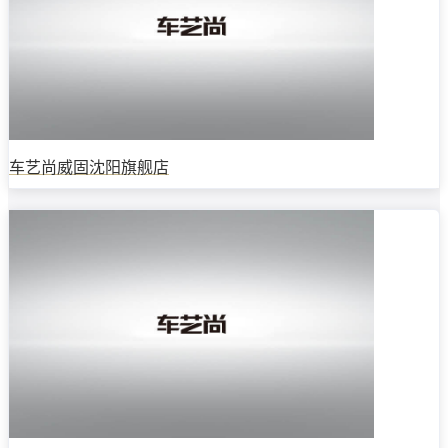
车艺尚威固沈阳旗舰店