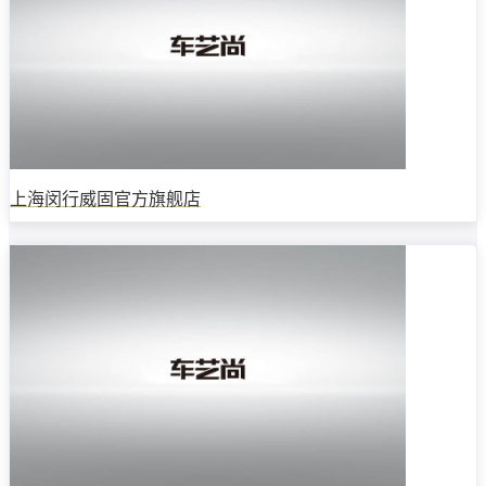
上海闵行威固官方旗舰店