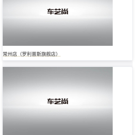
常州店（罗利普斯旗舰店）