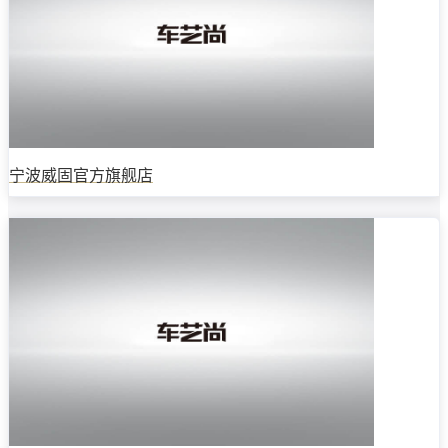
宁波威固官方旗舰店