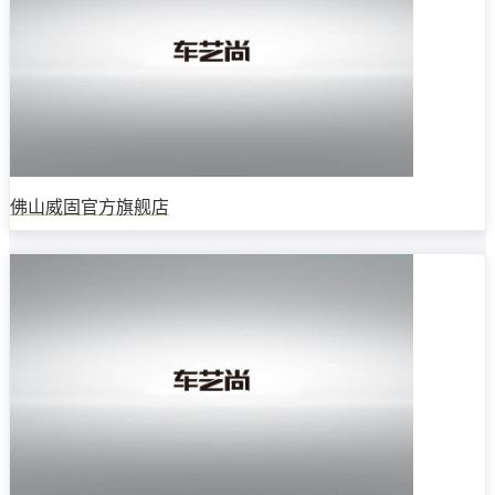
佛山威固官方旗舰店