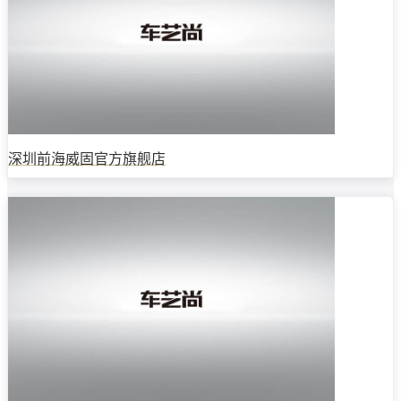
深圳前海威固官方旗舰店