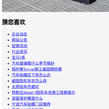
猜您喜欢
企业动态
网站公告
促销活动
行业资讯
宝马3系
汽车玻璃膜什么季节换好
保时捷Taycan施工威固隔热膜
汽车贴膜后下雨怎么办
威固隐形车衣怎么样
太原贴车衣避坑
特斯拉Model 3隐形车衣施工效果展示
漆面保护膜是什么
宁波汽车贴膜门店推荐