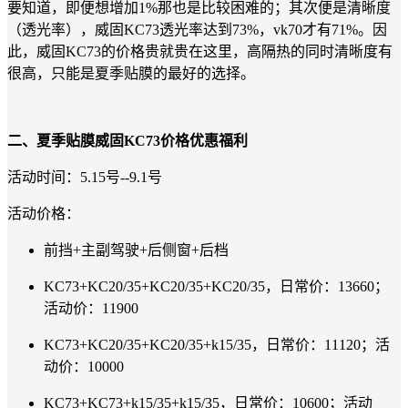
要知道，即便想增加1%那也是比较困难的；其次便是清晰度
（透光率），威固KC73透光率达到73%，vk70才有71%。因
此，威固KC73的价格贵就贵在这里，高隔热的同时清晰度有
很高，只能是夏季贴膜的最好的选择。
二、夏季贴膜威固KC73价格优惠福利
活动时间：5.15号--9.1号
活动价格：
前挡+主副驾驶+后侧窗+后档
KC73+KC20/35+KC20/35+KC20/35，日常价：13660；
活动价：11900
KC73+KC20/35+KC20/35+k15/35，日常价：11120；活
动价：10000
KC73+KC73+k15/35+k15/35，日常价：10600；活动