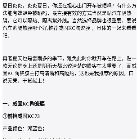
夏日炎炎，炎炎夏日，你还在担心出门开车被晒吗？有什么方
法能有效避免被晒吗，最直接有效的方式当然是贴汽车隔热
膜，它可以隔热、隔离紫外线。当然选择品牌也很重要，要说
汽车贴隔热膜哪个好,推荐威固KC陶瓷膜 ，具体的一起来看看
吧。
再者夏天也是雷雨多的季节，难免此时你就开车在路上，贴一
款无论是晚上还是阴雨天都比较清楚的膜实在太重要了，而威
固KC陶瓷膜主打高清晰和高隔热，这也是我推荐的原因，口
说无凭，干货献上！
一、威固KC陶瓷膜
①前挡威固KC73
产品颜色：湖蓝色；