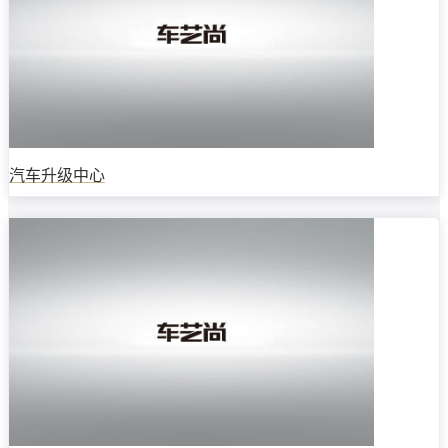
汽车升级中心