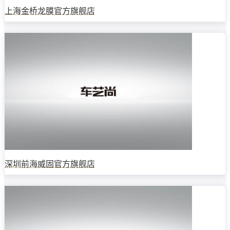
上海金桥龙膜官方旗舰店
深圳前海威固官方旗舰店