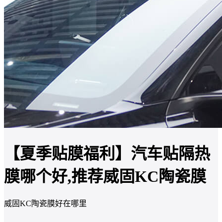
【夏季贴膜福利】汽车贴隔热
膜哪个好,推荐威固KC陶瓷膜
威固KC陶瓷膜好在哪里