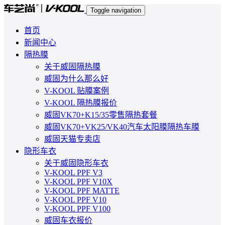
Toggle navigation
首页
新闻中心
隔热膜
关于威固隔热膜
威固为什么那么好
V-KOOL 贴膜案例
V-KOOL 隔热膜报价
威固VK70+K15/35零售隔热套餐
威固VK70+VK25/VK40汽车太阳膜隔热车膜
威固天猫专卖店
隐形车衣
关于威固隐形车衣
V-KOOL PPF V3
V-KOOL PPF V10X
V-KOOL PPF MATTE
V-KOOL PPF V10
V-KOOL PPF V100
威固车衣报价