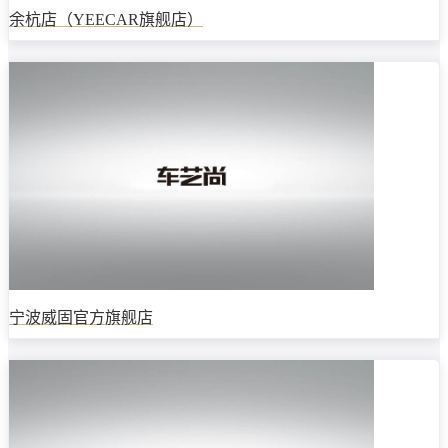
余杭店（YEECAR旗舰店）
宁波威固官方旗舰店