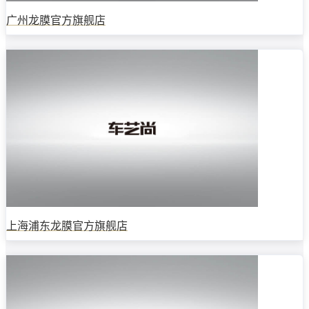
广州龙膜官方旗舰店
上海浦东龙膜官方旗舰店