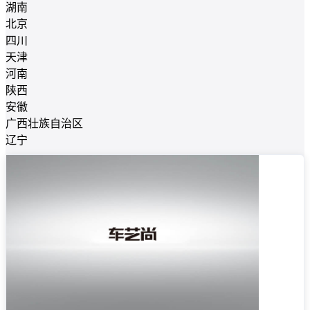
湖南
北京
四川
天津
河南
陕西
安徽
广西壮族自治区
辽宁