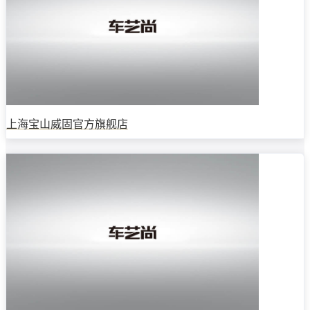
上海宝山威固官方旗舰店