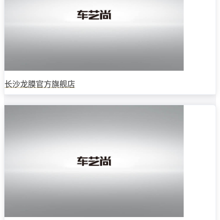
长沙龙膜官方旗舰店