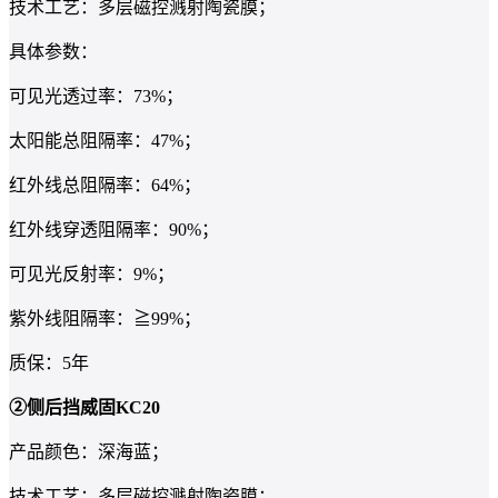
技术工艺：多层磁控溅射陶瓷膜；
具体参数：
可见光透过率：73%；
太阳能总阻隔率：47%；
红外线总阻隔率：64%；
红外线穿透阻隔率：90%；
可见光反射率：9%；
紫外线阻隔率：≧99%；
质保：5年
②侧后挡威固KC20
产品颜色：深海蓝；
技术工艺：多层磁控溅射陶瓷膜；