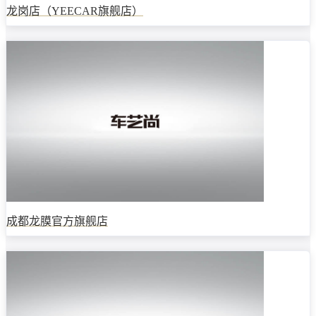
龙岗店（YEECAR旗舰店）
成都龙膜官方旗舰店