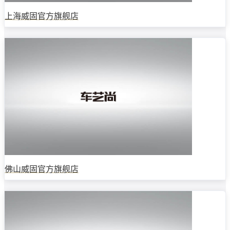
上海威固官方旗舰店
佛山威固官方旗舰店