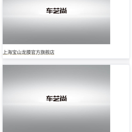
上海宝山龙膜官方旗舰店