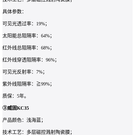
具体参数：
可见光透过率：19%；
太阳能总阻隔率：64%；
红外线总阻隔率：68%；
红外线穿透阻隔率：96%；
可见光反射率：7%；
紫外线阻隔率：≧99%；
质保：5年。
③威固KC35
产品颜色：浅海蓝；
技术工艺：多层磁控溅射陶瓷膜；