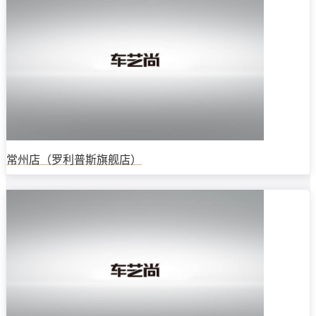
常州店（罗利普斯旗舰店）