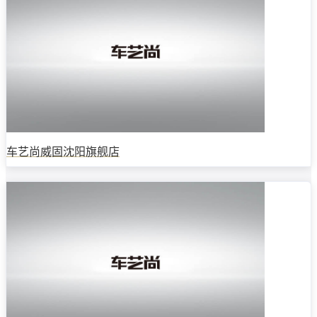
车艺尚威固沈阳旗舰店