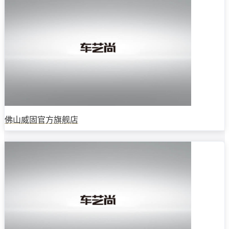
佛山威固官方旗舰店