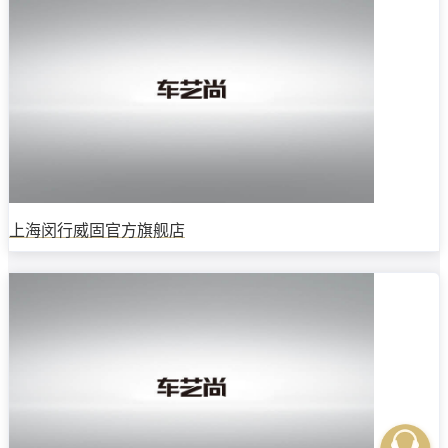
上海闵行威固官方旗舰店