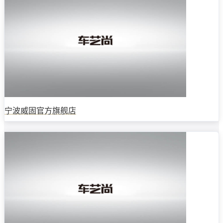
宁波威固官方旗舰店