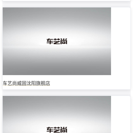
车艺尚威固沈阳旗舰店