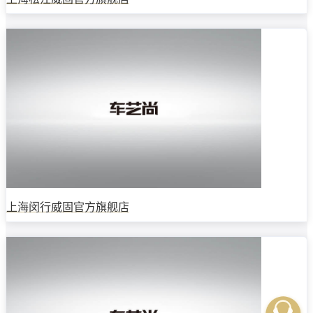
上海闵行威固官方旗舰店