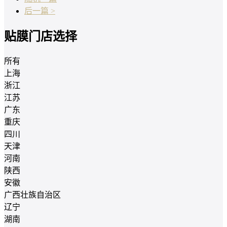
后一篇 >
贴膜门店选择
所有
上海
浙江
江苏
广东
重庆
四川
天津
河南
陕西
安徽
广西壮族自治区
辽宁
湖南