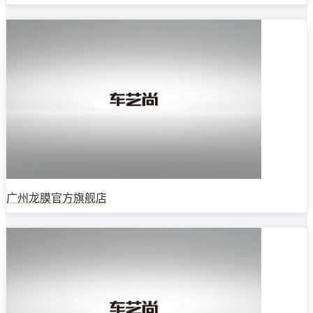
广州龙膜官方旗舰店