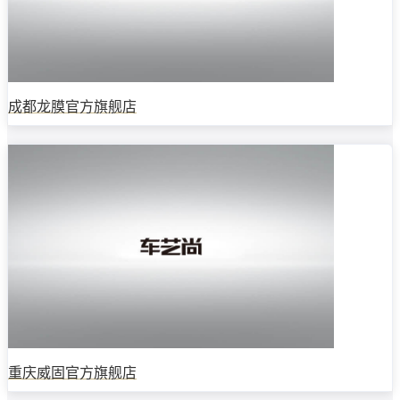
成都龙膜官方旗舰店
重庆威固官方旗舰店