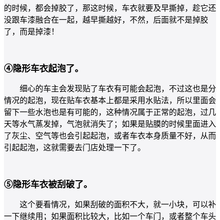
的时候，都会掉胶了，那这时候，车衣就要及早撕掉，趁它还
没跟车漆融合在一起，越早撕越好，不然，后面就不是掉胶
了，而是掉漆！
④隐形车衣起泡了。
细心的车主会发现贴了车衣有可能会起泡，不过这也是分
情况的起泡，现在贴车衣基本上都是采用水贴法，所以里面会
留下一些水泡也是有可能的，这种情况属于正常的起泡，过几
天等水气蒸发掉，气泡就消失了；如果是贴膜的时候里面进入
了灰尘、空气等也会引起起泡，或者车衣本身质量不好，从而
引起起泡，这就需要去门店处理一下了。
⑤隐形车衣被刮破了。
这个要看情况，如果刮破的面积不大，就一小块，可以补
一下继续用；如果面积比较大，比如一个车门，或者整个车头