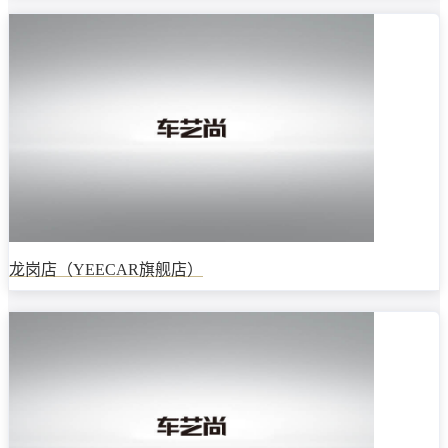
龙岗店（YEECAR旗舰店）