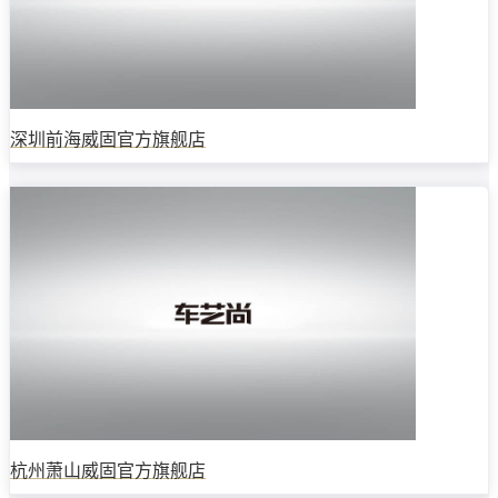
深圳前海威固官方旗舰店
杭州萧山威固官方旗舰店