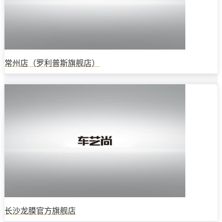
常州店（罗利普斯旗舰店）
长沙龙膜官方旗舰店