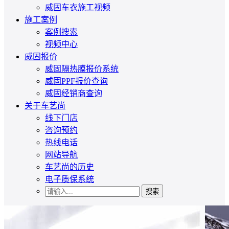
威固车衣施工视频
施工案例
案例搜索
视频中心
威固报价
威固隔热膜报价系统
威固PPF报价查询
威固经销商查询
关于车艺尚
线下门店
咨询预约
热线电话
网站导航
车艺尚的历史
电子质保系统
搜索