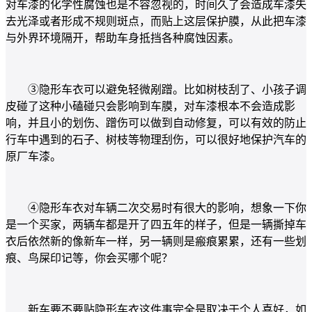
对车漆的化学性腐蚀也是不容忽视的，时间久了会造成车漆失
去光泽或者形成不规则斑点，而贴上这层保护膜，从此把车漆
与外界环境隔开，帮助车身抵挡各种腐蚀因素。
③隐形车衣可以避免轻微剐蹭。比如树枝刮了、小孩子调
皮碰了这种小磕碰只会影响到车膜，对车漆根本不会造成影
响，并且小的划伤、蹭伤可以做到自动修复，可以有效的防止
行车中遇到的石子、树枝等物理刮伤，可以很好地保护汽车的
原厂车漆。
④隐形车衣对车辆二次交易时有很大的影响，想象一下你
是一个买家，两辆车都是开了四五年的样子，但是一辆撕掉车
衣后依然新的像新车一样，另一辆则是瘢痕累累，还有一些划
痕、鸟屎印记等，你会买哪个呢？
新车要不要贴隐形车衣这件事完全是取决于个人喜好，如