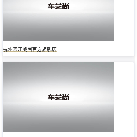
杭州滨江威固官方旗舰店