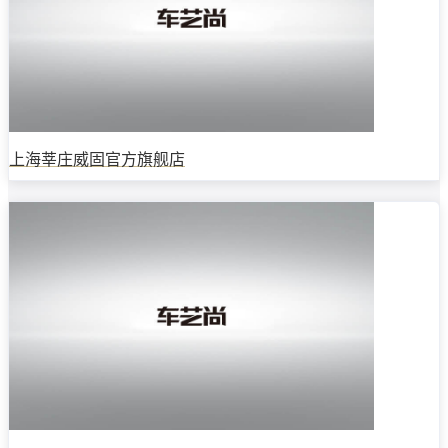
上海莘庄威固官方旗舰店