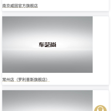
南京威固官方旗舰店
常州店（罗利普斯旗舰店）