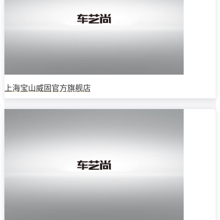
上海宝山威固官方旗舰店