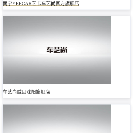
南宁YEECAR艺卡车艺尚官方旗舰店
车艺尚威固沈阳旗舰店