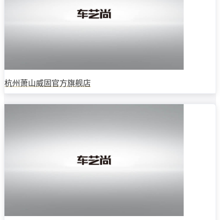
杭州萧山威固官方旗舰店