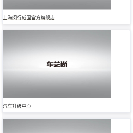
上海闵行威固官方旗舰店
汽车升级中心