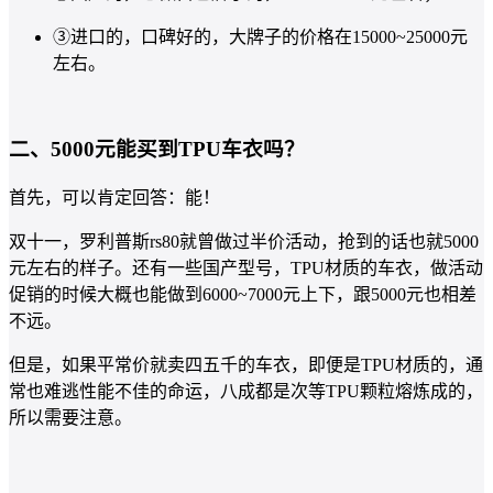
③进口的，口碑好的，大牌子的价格在15000~25000元
左右。
二、5000元能买到TPU车衣吗？
首先，可以肯定回答：能！
双十一，罗利普斯rs80就曾做过半价活动，抢到的话也就5000
元左右的样子。还有一些国产型号，TPU材质的车衣，做活动
促销的时候大概也能做到6000~7000元上下，跟5000元也相差
不远。
但是，如果平常价就卖四五千的车衣，即便是TPU材质的，通
常也难逃性能不佳的命运，八成都是次等TPU颗粒熔炼成的，
所以需要注意。