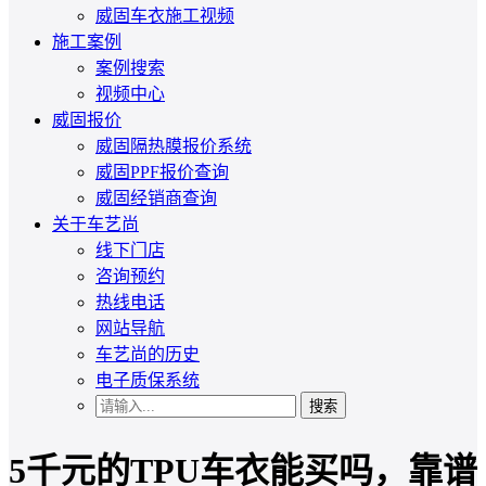
威固车衣施工视频
施工案例
案例搜索
视频中心
威固报价
威固隔热膜报价系统
威固PPF报价查询
威固经销商查询
关于车艺尚
线下门店
咨询预约
热线电话
网站导航
车艺尚的历史
电子质保系统
搜索
5千元的TPU车衣能买吗，靠谱