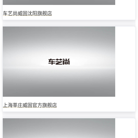
车艺尚威固沈阳旗舰店
上海莘庄威固官方旗舰店