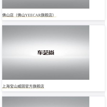
佛山店（佛山YEECAR旗舰店）
上海宝山威固官方旗舰店