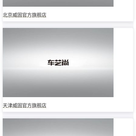
北京威固官方旗舰店
天津威固官方旗舰店