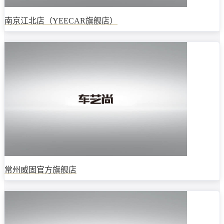
南京江北店（YEECAR旗舰店）
常州威固官方旗舰店