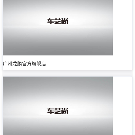
广州龙膜官方旗舰店