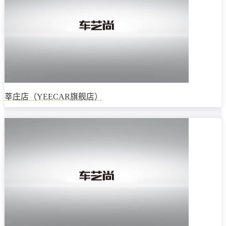
莘庄店（YEECAR旗舰店）