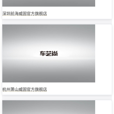
深圳前海威固官方旗舰店
杭州萧山威固官方旗舰店