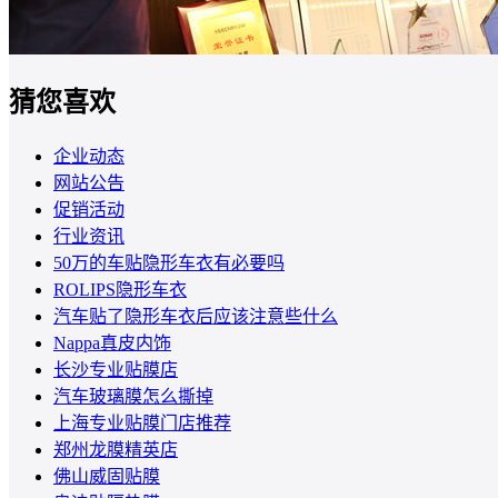
猜您喜欢
企业动态
网站公告
促销活动
行业资讯
50万的车贴隐形车衣有必要吗
ROLIPS隐形车衣
汽车贴了隐形车衣后应该注意些什么
Nappa真皮内饰
长沙专业贴膜店
汽车玻璃膜怎么撕掉
上海专业贴膜门店推荐
郑州龙膜精英店
佛山威固贴膜