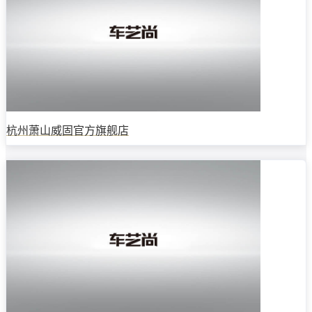
杭州萧山威固官方旗舰店