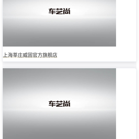
上海莘庄威固官方旗舰店