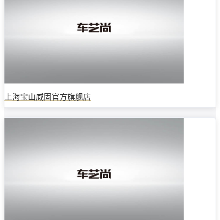
上海宝山威固官方旗舰店