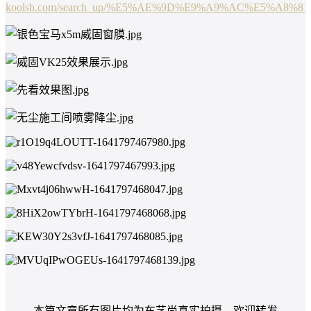
koolsh.com/search_up/%E5%AE%9D%E9%A9%AC%E5%A8%
本篇文章所有图片均为车艺尚真实拍摄，欢迎转发