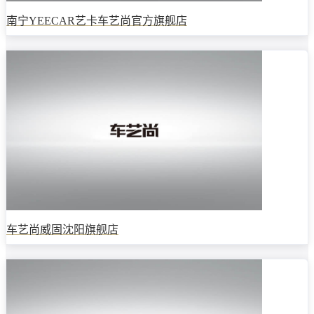
南宁YEECAR艺卡车艺尚官方旗舰店
车艺尚威固沈阳旗舰店