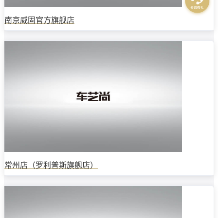
南京威固官方旗舰店
常州店（罗利普斯旗舰店）