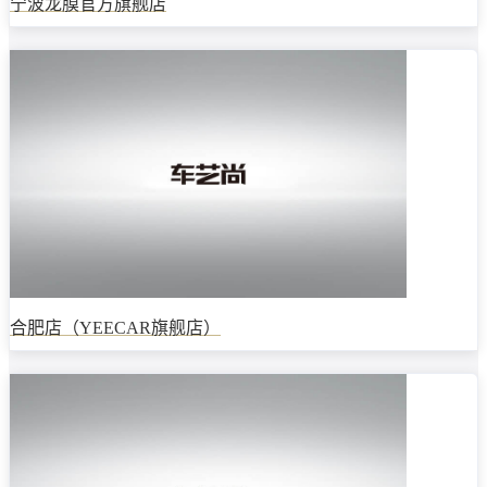
宁波龙膜官方旗舰店
合肥店（YEECAR旗舰店）