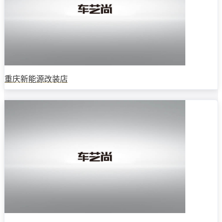
重庆新能源改装店