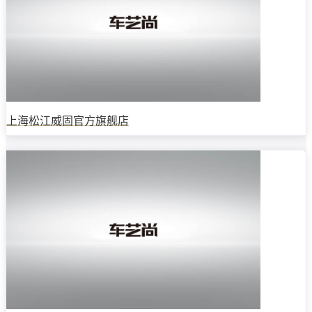
上海松江威固官方旗舰店