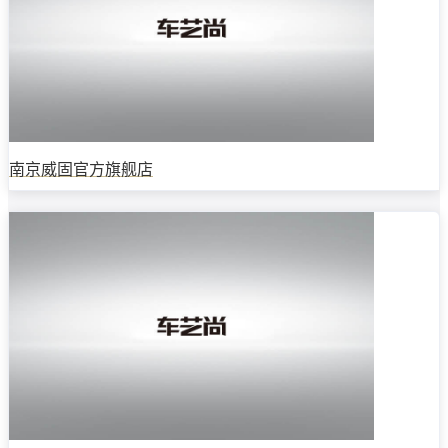
南京威固官方旗舰店