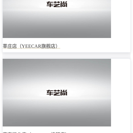
莘庄店（YEECAR旗舰店）