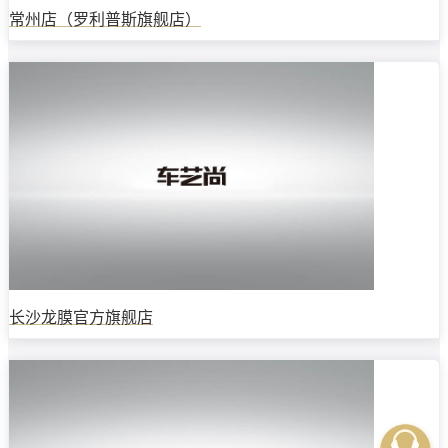
常州店（罗利普斯旗舰店）
长沙龙膜官方旗舰店