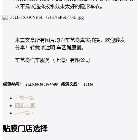
以不建议选择拨水效果太好的隐形车衣。
本篇文章所有图片均为车艺尚真实拍摄，欢迎转发
分享！转载请注明
车艺尚原创
。
车艺尚汽车服务（上海）有限公司
编辑时间：
阅读次数：
2021-10-18 16:44:06
15116
< 前一篇
随机一篇
后一篇 >
贴膜门店选择