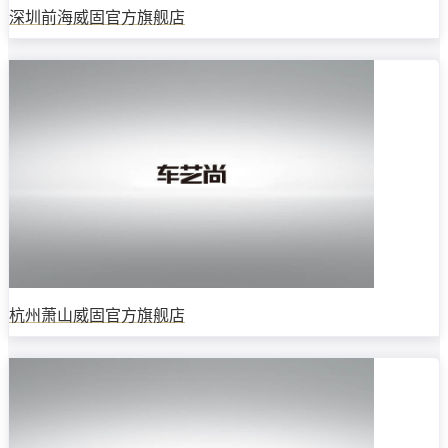
深圳前海威固官方旗舰店
杭州萧山威固官方旗舰店