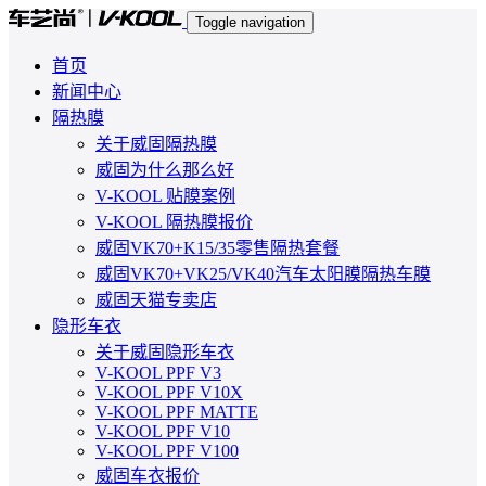
Toggle navigation
首页
新闻中心
隔热膜
关于威固隔热膜
威固为什么那么好
V-KOOL 贴膜案例
V-KOOL 隔热膜报价
威固VK70+K15/35零售隔热套餐
威固VK70+VK25/VK40汽车太阳膜隔热车膜
威固天猫专卖店
隐形车衣
关于威固隐形车衣
V-KOOL PPF V3
V-KOOL PPF V10X
V-KOOL PPF MATTE
V-KOOL PPF V10
V-KOOL PPF V100
威固车衣报价