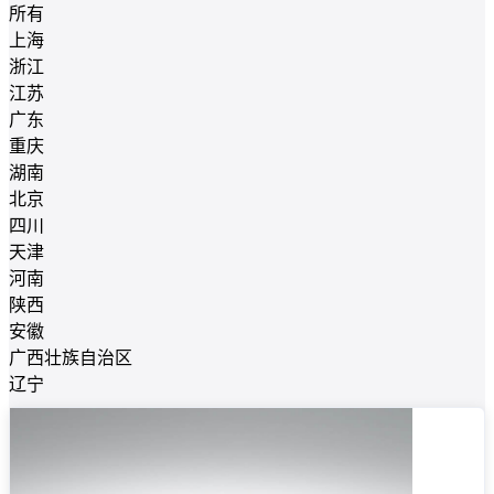
所有
上海
浙江
江苏
广东
重庆
湖南
北京
四川
天津
河南
陕西
安徽
广西壮族自治区
辽宁