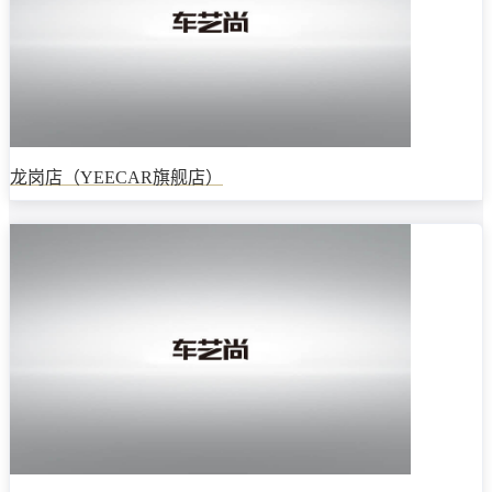
龙岗店（YEECAR旗舰店）