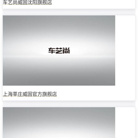
车艺尚威固沈阳旗舰店
上海莘庄威固官方旗舰店