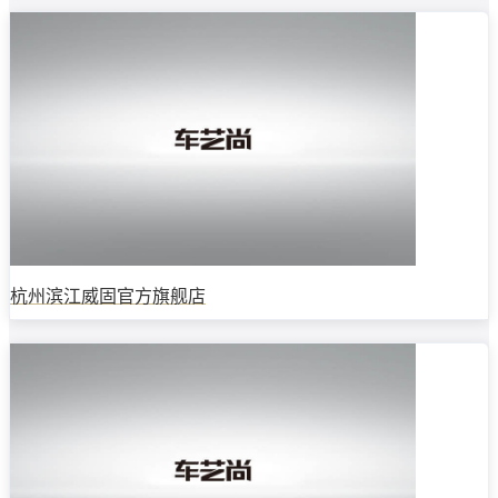
杭州滨江威固官方旗舰店