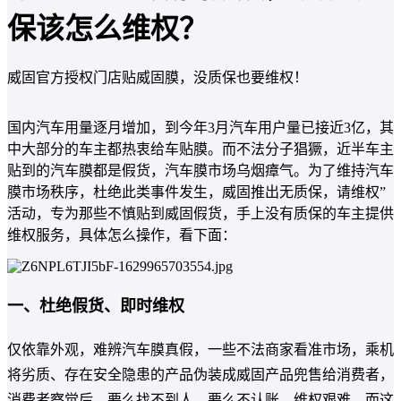
保该怎么维权？
威固官方授权门店贴威固膜，没质保也要维权！
国内汽车用量逐月增加，到今年3月汽车用户量已接近3亿，其
中大部分的车主都热衷给车贴膜。而不法分子猖獗，近半车主
贴到的汽车膜都是假货，汽车膜市场乌烟瘴气。为了维持汽车
膜市场秩序，杜绝此类事件发生，威固推出无质保，请维权”
活动，专为那些不慎贴到威固假货，手上没有质保的车主提供
维权服务，具体怎么操作，看下面：
一、杜绝假货、即时维权
仅依靠外观，难辨汽车膜真假，一些不法商家看准市场，乘机
将劣质、存在安全隐患的产品伪装成威固产品兜售给消费者，
消费者察觉后，要么找不到人、要么不认账，维权艰难。而这