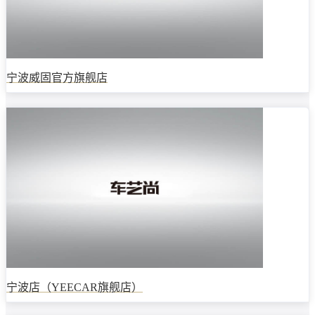
宁波威固官方旗舰店
宁波店（YEECAR旗舰店）