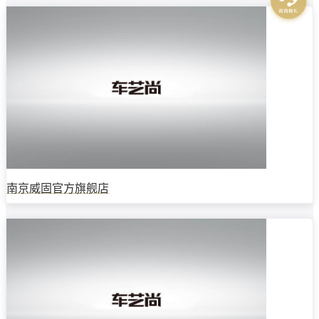
南京威固官方旗舰店