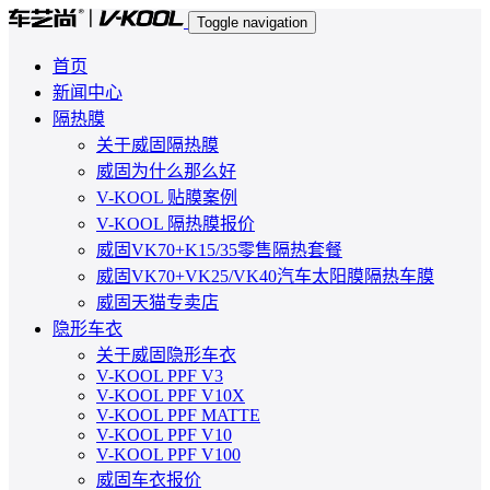
Toggle navigation
首页
新闻中心
隔热膜
关于威固隔热膜
威固为什么那么好
V-KOOL 贴膜案例
V-KOOL 隔热膜报价
威固VK70+K15/35零售隔热套餐
威固VK70+VK25/VK40汽车太阳膜隔热车膜
威固天猫专卖店
隐形车衣
关于威固隐形车衣
V-KOOL PPF V3
V-KOOL PPF V10X
V-KOOL PPF MATTE
V-KOOL PPF V10
V-KOOL PPF V100
威固车衣报价