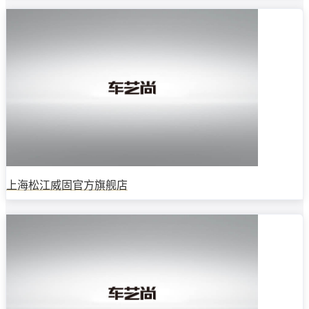
上海松江威固官方旗舰店