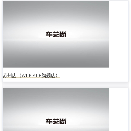
苏州店（WIIKYLE旗舰店）