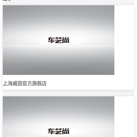
上海威固官方旗舰店