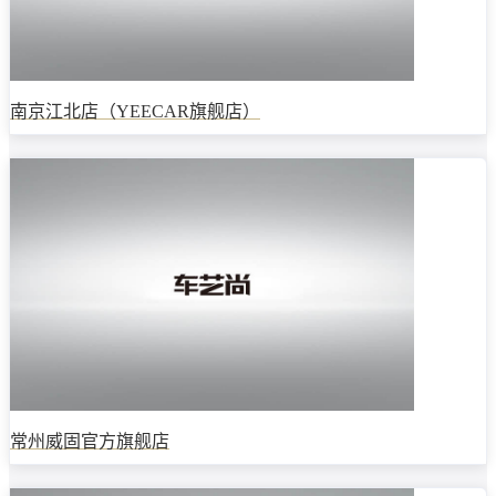
南京江北店（YEECAR旗舰店）
常州威固官方旗舰店