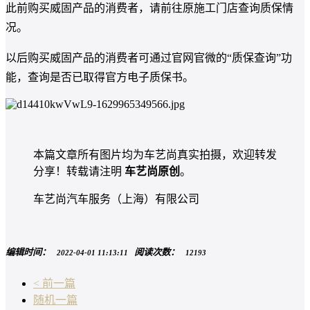
此前购买威固产品的消费者，请前往原施工门店查询质保情
况。
以后购买威固产品的消费者可通过官网官微的“质保查询”功
能，查询是否已取得官方电子质保书。
本篇文章所有图片均为车艺尚真实拍摄，欢迎转发
分享！转载请注明
车艺尚原创
。
车艺尚汽车服务（上海）有限公司
编辑时间：
阅读次数：
2022-04-01 11:13:11
12193
< 前一篇
随机一篇