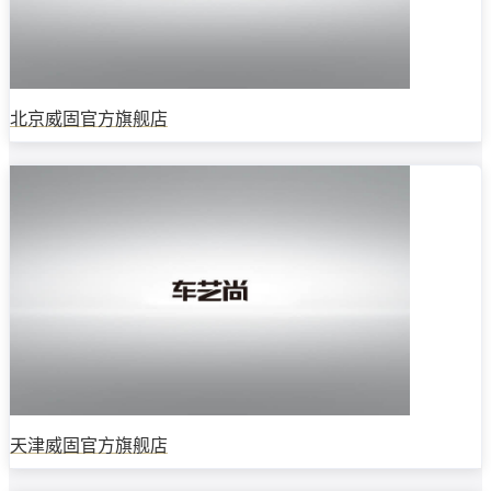
北京威固官方旗舰店
天津威固官方旗舰店