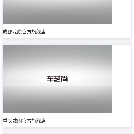
成都龙膜官方旗舰店
重庆威固官方旗舰店