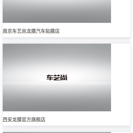
南京车艺尚龙膜汽车贴膜店
西安龙膜官方旗舰店