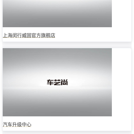
上海闵行威固官方旗舰店
汽车升级中心