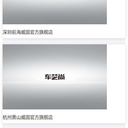
深圳前海威固官方旗舰店
杭州萧山威固官方旗舰店