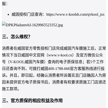
服：
威固授权门店查询：https://www.v-koolsh.com/qvkool_jxs
三、怎么维权？
消费者在威固官方零售授权门店完成威固汽车膜施工后，正常
情况下当日威固中文官网（www.v-kool.cn）及官方微信公众
号（V-KOOL威固汽车膜）查询的电子质保信息；若5个工作
日还查询不到，可拨打威固400-1788-666官方客服热线进行投
诉。并且，即日起，经确认消费者所诉属实且门店确因人为原
因未提供官方电子质保书后，消费者有权要求原施工门店退还
施工款项。
三、官方质保的相应权益及作用