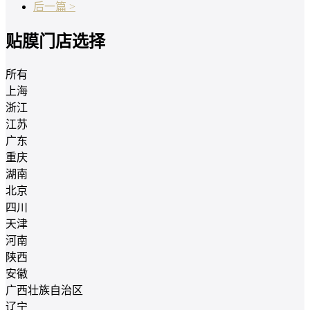
后一篇 >
贴膜门店选择
所有
上海
浙江
江苏
广东
重庆
湖南
北京
四川
天津
河南
陕西
安徽
广西壮族自治区
辽宁