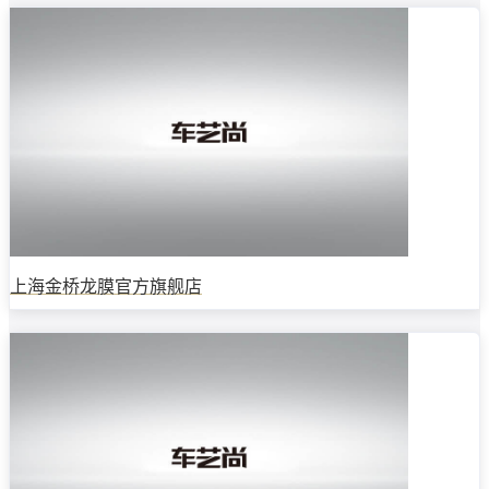
上海金桥龙膜官方旗舰店