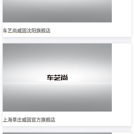
车艺尚威固沈阳旗舰店
上海莘庄威固官方旗舰店