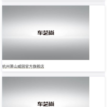
杭州萧山威固官方旗舰店