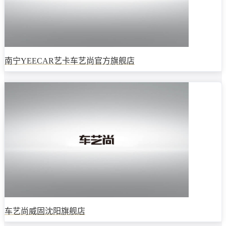
南宁YEECAR艺卡车艺尚官方旗舰店
车艺尚威固沈阳旗舰店