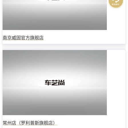
南京威固官方旗舰店
常州店（罗利普斯旗舰店）