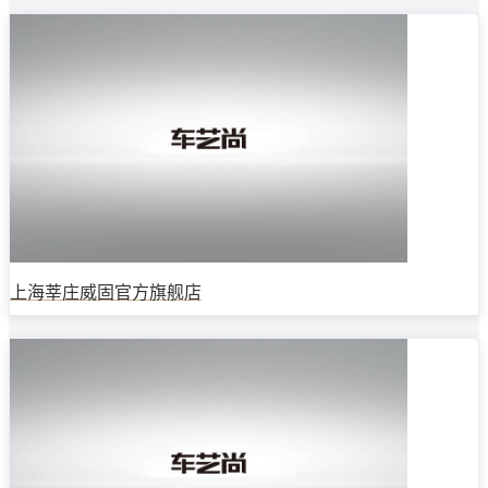
上海莘庄威固官方旗舰店