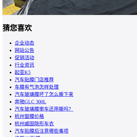
猜您喜欢
企业动态
网站公告
促销活动
行业资讯
起亚K5
汽车贴膜门店推荐
车膜有气泡怎样处理
汽车玻璃膜坏了怎么撕下来
奔驰GLC 300L
汽车玻璃膜审车还用撕吗？
杭州窗膜价格
杭州威固隐形车衣
汽车贴膜后注意哪些事项