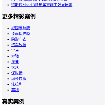
特斯拉Model 3隐形车衣施工效果展示
更多精彩案例
威固隔热膜
漆面保护膜
隐形车衣
汽车改装
宝马
奔驰
奥迪
大众
保时捷
玛莎拉蒂
法拉利
宾利
真实案例