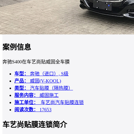
案例信息
奔驰S400在车艺尚贴威固全车膜
车型：
奔驰（进口）, S级
产品：
威固(V-KOOL)
类型：
汽车贴膜（隔热膜）
服务内容：
威固施工
施工单位：
车艺尚汽车贴膜连锁
阅读次数：
17653
车艺尚贴膜连锁简介