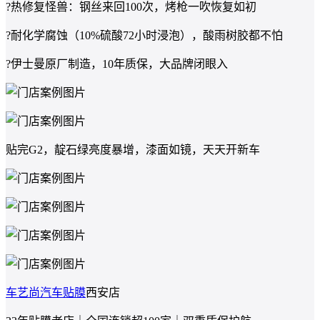
?热修复怪兽：钢丝来回100次，烤枪一吹恢复如初
?耐化学腐蚀（10%硫酸72小时浸泡），酸雨树胶都不怕
?伊士曼原厂制造，10年质保，大品牌闭眼入
贴完G2，靛石绿亮度暴增，漆面如镜，天天开新车
车艺尚
汽车贴膜
西安店