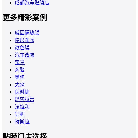
成都汽车贴膜店
更多精彩案例
威固隔热膜
隐形车衣
改色膜
汽车改装
宝马
奔驰
奥迪
大众
保时捷
玛莎拉蒂
法拉利
宾利
特斯拉
贴膜门店选择