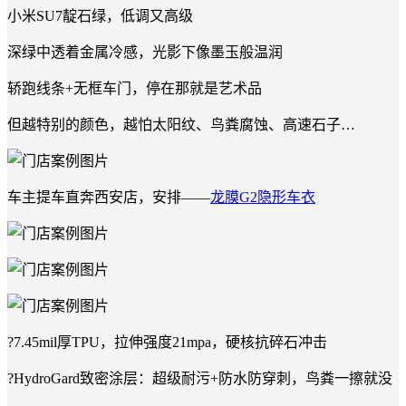
小米SU7靛石绿，低调又高级
深绿中透着金属冷感，光影下像墨玉般温润
轿跑线条+无框车门，停在那就是艺术品
但越特别的颜色，越怕太阳纹、鸟粪腐蚀、高速石子…
车主提车直奔西安店，安排——
龙膜G2隐形车衣
?7.45mil厚TPU，拉伸强度21mpa，硬核抗碎石冲击
?HydroGard致密涂层：超级耐污+防水防穿刺，鸟粪一擦就没