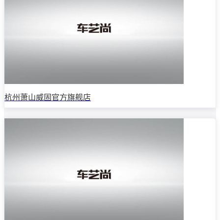
杭州萧山威固官方旗舰店