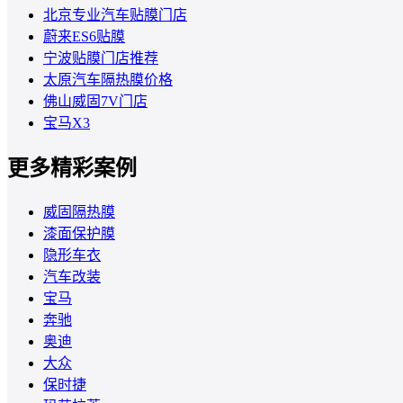
北京专业汽车贴膜门店
蔚来ES6贴膜
宁波贴膜门店推荐
太原汽车隔热膜价格
佛山威固7V门店
宝马X3
更多精彩案例
威固隔热膜
漆面保护膜
隐形车衣
汽车改装
宝马
奔驰
奥迪
大众
保时捷