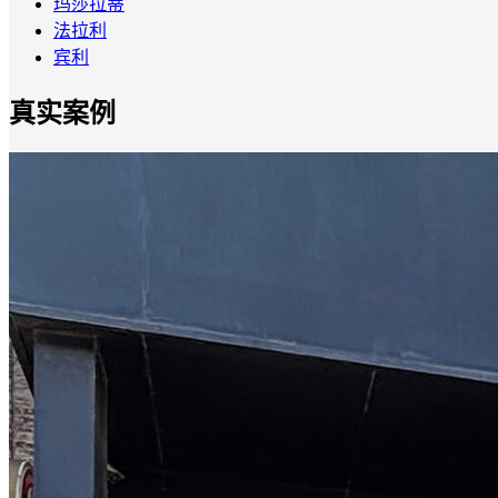
玛莎拉蒂
法拉利
宾利
真实案例