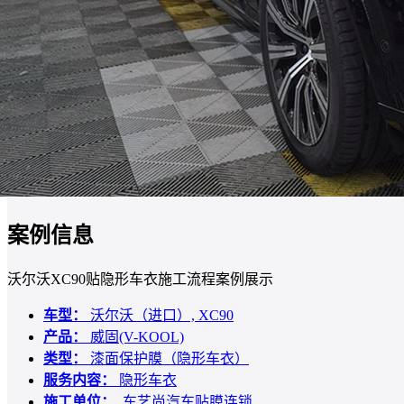
案例信息
沃尔沃XC90贴隐形车衣施工流程案例展示
车型：
沃尔沃（进口）, XC90
产品：
威固(V-KOOL)
类型：
漆面保护膜（隐形车衣）
服务内容：
隐形车衣
施工单位：
车艺尚汽车贴膜连锁