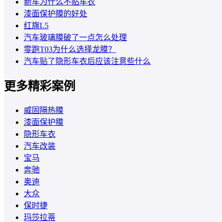
新车为什么不贴车衣
漆面保护膜的好处
红旗L5
汽车玻璃膜破了一点怎么处理
零跑T03为什么选择龙膜？
汽车贴了隐形车衣后应该注意些什么
更多精彩案例
威固隔热膜
漆面保护膜
隐形车衣
汽车改装
宝马
奔驰
奥迪
大众
保时捷
玛莎拉蒂