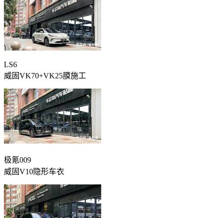
LS6
威固VK70+VK25膜施工
极氪009
威固V10隐形车衣