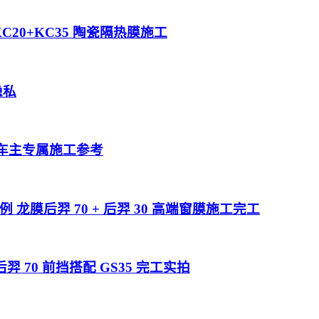
C20+KC35 陶瓷隔热膜施工
隐私
南京车主专属施工参考
膜后羿 70 + 后羿 30 高端窗膜施工完工
 70 前挡搭配 GS35 完工实拍