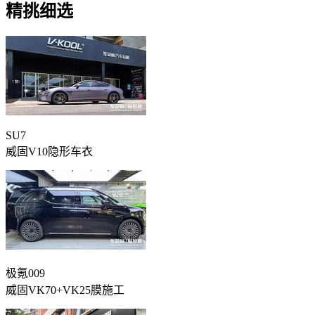
精挑细选
SU7
威固V10隐形车衣
极氪009
威固VK70+VK25膜施工