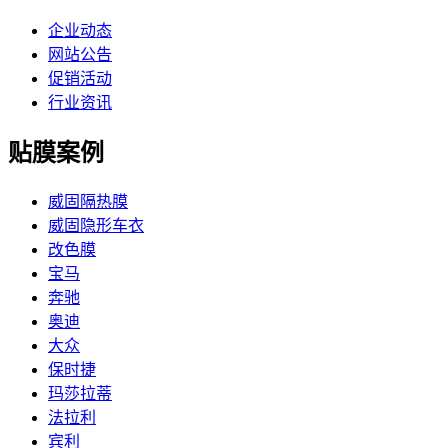
企业动态
网站公告
促销活动
行业资讯
贴膜案例
威固隔热膜
威固隐形车衣
改色膜
宝马
奔驰
奥迪
大众
保时捷
玛莎拉蒂
法拉利
宾利