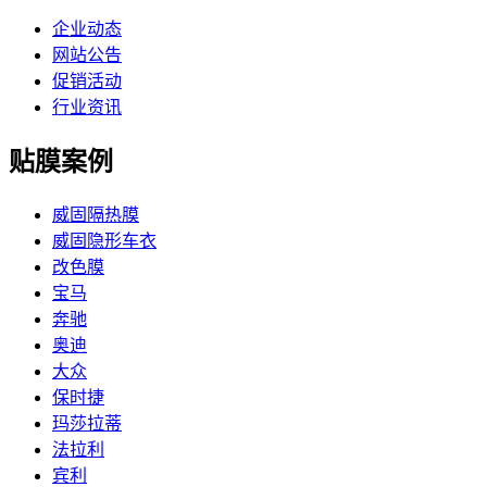
企业动态
网站公告
促销活动
行业资讯
贴膜案例
威固隔热膜
威固隐形车衣
改色膜
宝马
奔驰
奥迪
大众
保时捷
玛莎拉蒂
法拉利
宾利