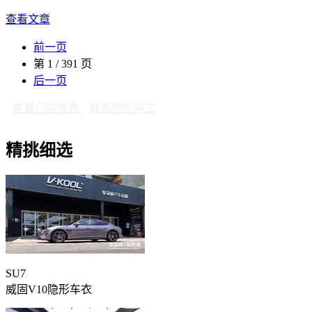
查看文章
前一页
第 1 / 391 页
后一页
查看门店信息
联系预约施工
精挑细选
SU7
威固V10隐形车衣