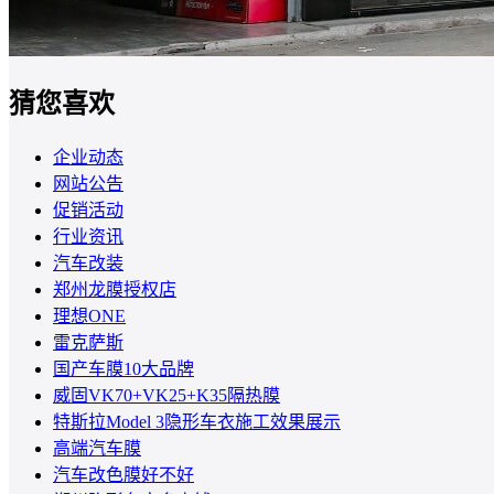
猜您喜欢
企业动态
网站公告
促销活动
行业资讯
汽车改装
郑州龙膜授权店
理想ONE
雷克萨斯
国产车膜10大品牌
威固VK70+VK25+K35隔热膜
特斯拉Model 3隐形车衣施工效果展示
高端汽车膜
汽车改色膜好不好