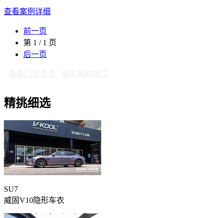
查看案例详细
前一页
第 1 / 1 页
后一页
查看门店信息
联系预约施工
精挑细选
SU7
威固V10隐形车衣