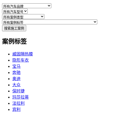
搜索施工案例
案例标签
威固隔热膜
隐形车衣
宝马
奔驰
奥迪
大众
保时捷
玛莎拉蒂
法拉利
宾利