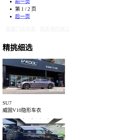
前一页
第 1 / 2 页
后一页
查看门店信息
联系预约施工
精挑细选
SU7
威固V10隐形车衣