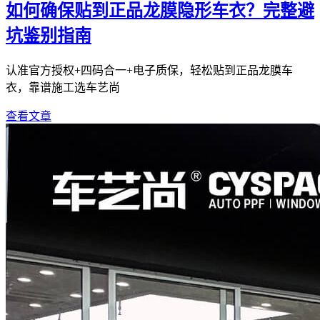
如何确保贴到正品龙膜隐形车衣？完整避
坑鉴别指南
认准官方授权+四码合一+电子质保，轻松贴到正品龙膜车
衣，靠谱施工选车艺尚
查看文章