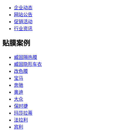
企业动态
网站公告
促销活动
行业资讯
贴膜案例
威固隔热膜
威固隐形车衣
改色膜
宝马
奔驰
奥迪
大众
保时捷
玛莎拉蒂
法拉利
宾利