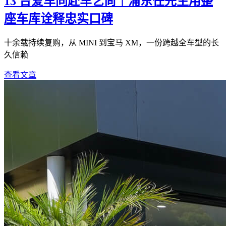
13 台爱车同赴车艺尚｜浦东任先生用整
座车库诠释忠实口碑
十余载持续复购，从 MINI 到宝马 XM，一份跨越全车型的长
久信赖
查看文章