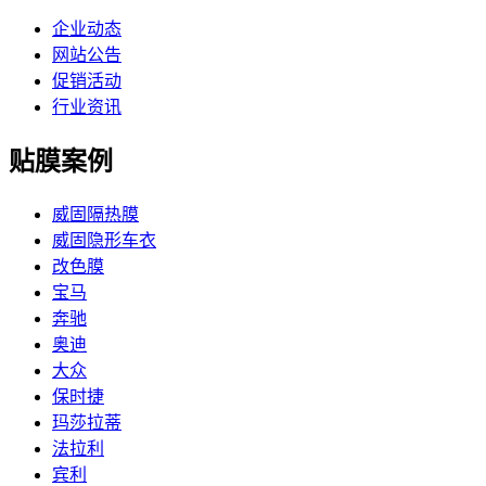
企业动态
网站公告
促销活动
行业资讯
贴膜案例
威固隔热膜
威固隐形车衣
改色膜
宝马
奔驰
奥迪
大众
保时捷
玛莎拉蒂
法拉利
宾利