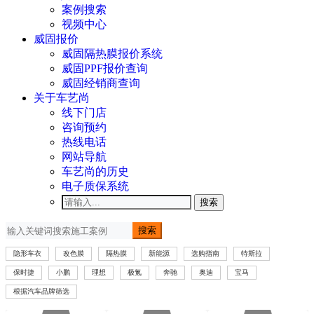
案例搜索
视频中心
威固报价
威固隔热膜报价系统
威固PPF报价查询
威固经销商查询
关于车艺尚
线下门店
咨询预约
热线电话
网站导航
车艺尚的历史
电子质保系统
搜索
搜索
隐形车衣
改色膜
隔热膜
新能源
选购指南
特斯拉
保时捷
小鹏
理想
极氪
奔驰
奥迪
宝马
根据汽车品牌筛选