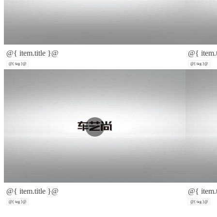
@{ item.title }@
@{ item.
@{ tag }@
@{ tag }@
@{ item.title }@
@{ item.
@{ tag }@
@{ tag }@