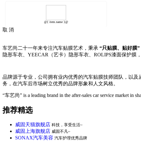
@{ item.name }@
取 消
车艺尚二十一年来专注汽车贴膜艺术，秉承
“只贴膜、贴好膜”
隐形车衣、YEECAR（艺卡）隐形车衣、ROLIPS漆面保护膜
品牌源于专业，公司拥有业内优秀的汽车贴膜技师团队，以及
务，在汽车后市场树立优秀的品牌形象和人文风格。
“车艺尚” is a leading brand in the after-sales car service market in s
推荐精选
威固天猫旗舰店
科技，享受生活~
威固上海旗舰店
威固不凡~
SONAX汽车美容
汽车护理优秀品牌