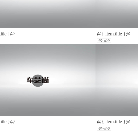
title }@
@{ item.title }@
@{ tag }@
title }@
@{ item.title }@
@{ tag }@