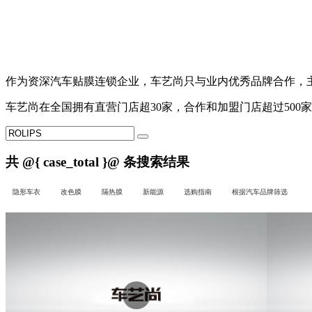
作为资深汽车贴膜连锁企业，
车艺尚
只与业内优秀品牌合作，主营
车艺尚
在全国拥有直营门店超30家，合作和加盟门店超过500
共
@{ case_total }@
条搜索结果
隐形车衣
改色膜
隔热膜
新能源
选购指南
根据汽车品牌筛选