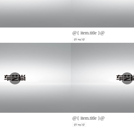
@{ item.title }@
@{ tag }@
@{ item.title }@
@{ tag }@