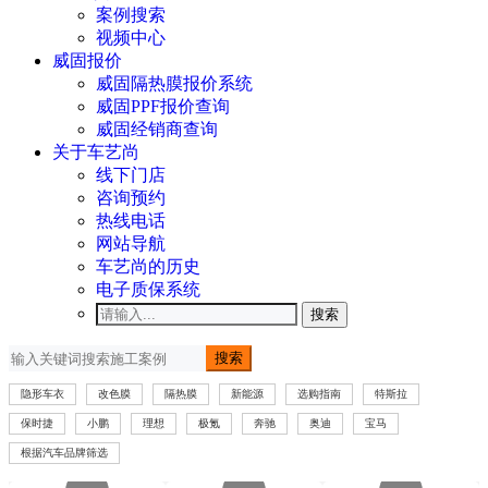
案例搜索
视频中心
威固报价
威固隔热膜报价系统
威固PPF报价查询
威固经销商查询
关于车艺尚
线下门店
咨询预约
热线电话
网站导航
车艺尚的历史
电子质保系统
搜索
搜索
隐形车衣
改色膜
隔热膜
新能源
选购指南
特斯拉
保时捷
小鹏
理想
极氪
奔驰
奥迪
宝马
根据汽车品牌筛选