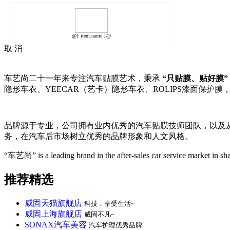
@{ item.name }@
取 消
车艺尚二十一年来专注汽车贴膜艺术，秉承
“只贴膜、贴好膜”
隐形车衣、YEECAR（艺卡）隐形车衣、ROLIPS漆面保护膜
品牌源于专业，公司拥有业内优秀的汽车贴膜技师团队，以及
务，在汽车后市场树立优秀的品牌形象和人文风格。
“车艺尚” is a leading brand in the after-sales car service market in s
推荐精选
威固天猫旗舰店
科技，享受生活~
威固上海旗舰店
威固不凡~
SONAX汽车美容
汽车护理优秀品牌