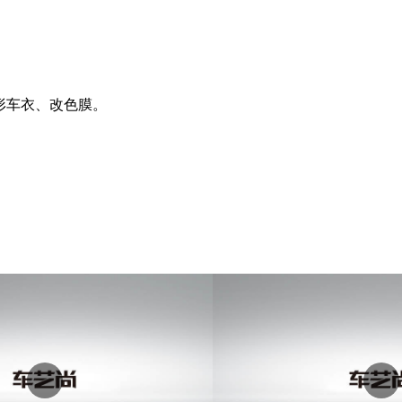
隐形车衣、改色膜。
。