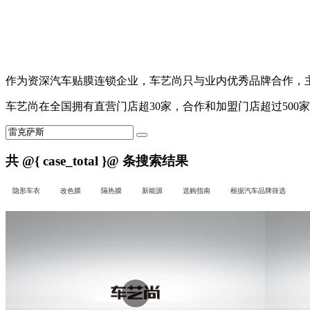
作为资深汽车贴膜连锁企业，
车艺尚
只与业内优秀品牌合作，主营
车艺尚
在全国拥有直营门店超30家，合作和加盟门店超过500
共
@{ case_total }@
条搜索结果
隐形车衣
改色膜
隔热膜
新能源
选购指南
根据汽车品牌筛选