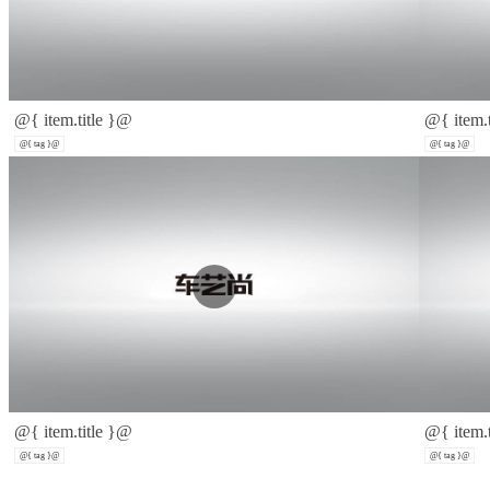
@{ item.title }@
@{ item.
@{ tag }@
@{ tag }@
@{ item.title }@
@{ item.
@{ tag }@
@{ tag }@