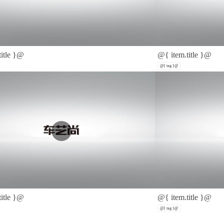
title }@
@{ item.title }@
@{ tag }@
title }@
@{ item.title }@
@{ tag }@