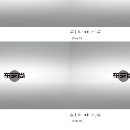
@{ item.title }@
@{ tag }@
@{ item.title }@
@{ tag }@