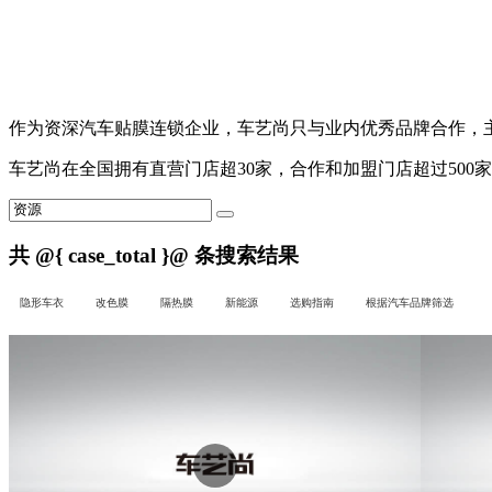
作为资深汽车贴膜连锁企业，
车艺尚
只与业内优秀品牌合作，主营
车艺尚
在全国拥有直营门店超30家，合作和加盟门店超过500
共
@{ case_total }@
条搜索结果
隐形车衣
改色膜
隔热膜
新能源
选购指南
根据汽车品牌筛选