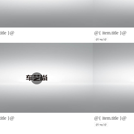
title }@
@{ item.title }@
@{ tag }@
title }@
@{ item.title }@
@{ tag }@