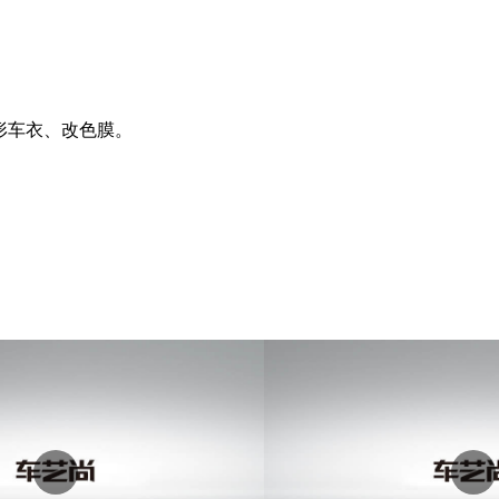
隐形车衣、改色膜。
。