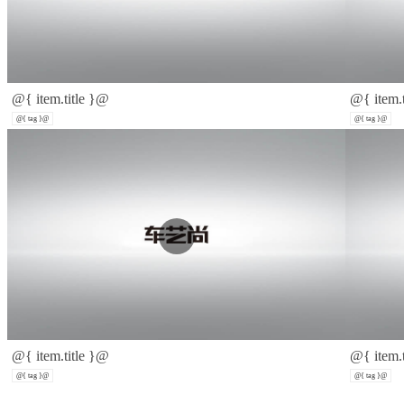
@{ item.title }@
@{ item.
@{ tag }@
@{ tag }@
@{ item.title }@
@{ item.
@{ tag }@
@{ tag }@