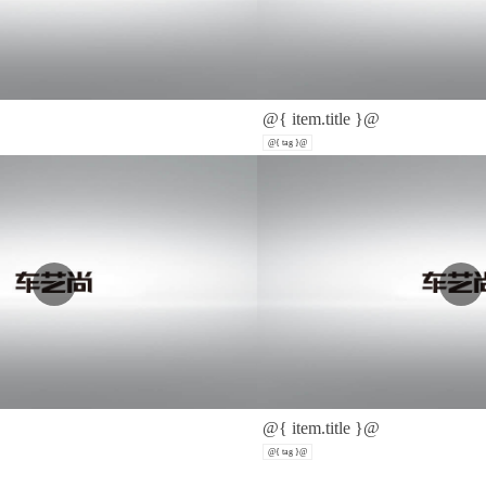
@{ item.title }@
@{ tag }@
@{ item.title }@
@{ tag }@