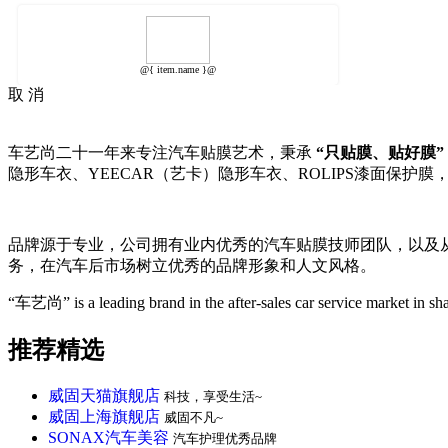
@{ item.name }@
取 消
车艺尚二十一年来专注汽车贴膜艺术，秉承
“只贴膜、贴好膜”
隐形车衣、YEECAR（艺卡）隐形车衣、ROLIPS漆面保护膜
品牌源于专业，公司拥有业内优秀的汽车贴膜技师团队，以及
务，在汽车后市场树立优秀的品牌形象和人文风格。
“车艺尚” is a leading brand in the after-sales car service market in s
推荐精选
威固天猫旗舰店
科技，享受生活~
威固上海旗舰店
威固不凡~
SONAX汽车美容
汽车护理优秀品牌