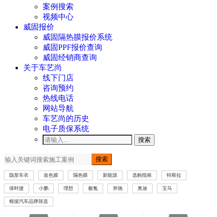
案例搜索
视频中心
威固报价
威固隔热膜报价系统
威固PPF报价查询
威固经销商查询
关于车艺尚
线下门店
咨询预约
热线电话
网站导航
车艺尚的历史
电子质保系统
搜索
搜索
隐形车衣
改色膜
隔热膜
新能源
选购指南
特斯拉
保时捷
小鹏
理想
极氪
奔驰
奥迪
宝马
根据汽车品牌筛选