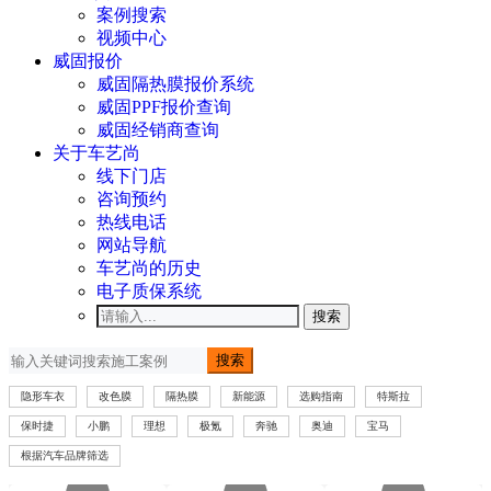
案例搜索
视频中心
威固报价
威固隔热膜报价系统
威固PPF报价查询
威固经销商查询
关于车艺尚
线下门店
咨询预约
热线电话
网站导航
车艺尚的历史
电子质保系统
搜索
搜索
隐形车衣
改色膜
隔热膜
新能源
选购指南
特斯拉
保时捷
小鹏
理想
极氪
奔驰
奥迪
宝马
根据汽车品牌筛选