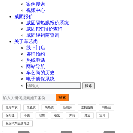
案例搜索
视频中心
威固报价
威固隔热膜报价系统
威固PPF报价查询
威固经销商查询
关于车艺尚
线下门店
咨询预约
热线电话
网站导航
车艺尚的历史
电子质保系统
搜索
搜索
隐形车衣
改色膜
隔热膜
新能源
选购指南
特斯拉
保时捷
小鹏
理想
极氪
奔驰
奥迪
宝马
根据汽车品牌筛选