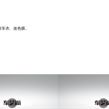
隐形车衣、改色膜。
。