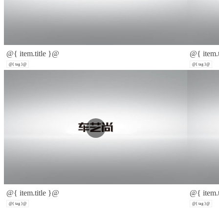
@{ item.title }@
@{ item.
@{ tag }@
@{ tag }@
@{ item.title }@
@{ item.
@{ tag }@
@{ tag }@