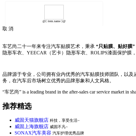
@{ item.name }@
取 消
车艺尚二十一年来专注汽车贴膜艺术，秉承
“只贴膜、贴好膜”
隐形车衣、YEECAR（艺卡）隐形车衣、ROLIPS漆面保护膜
品牌源于专业，公司拥有业内优秀的汽车贴膜技师团队，以及
务，在汽车后市场树立优秀的品牌形象和人文风格。
“车艺尚” is a leading brand in the after-sales car service market in s
推荐精选
威固天猫旗舰店
科技，享受生活~
威固上海旗舰店
威固不凡~
SONAX汽车美容
汽车护理优秀品牌