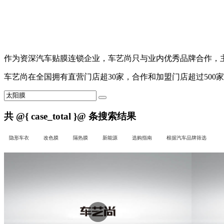
作为资深汽车贴膜连锁企业，
车艺尚
只与业内优秀品牌合作，主营
车艺尚
在全国拥有直营门店超30家，合作和加盟门店超过500
共
@{ case_total }@
条搜索结果
隐形车衣
改色膜
隔热膜
新能源
选购指南
根据汽车品牌筛选