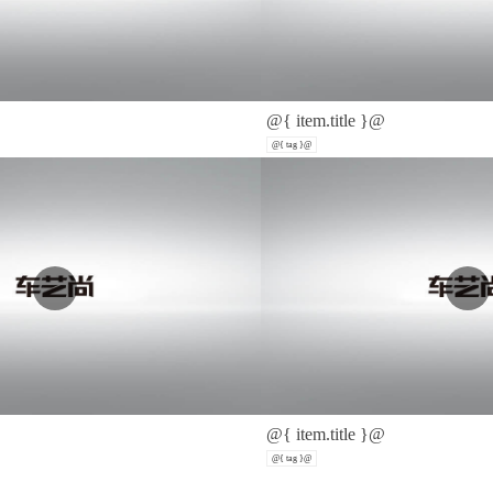
@{ item.title }@
@{ tag }@
@{ item.title }@
@{ tag }@