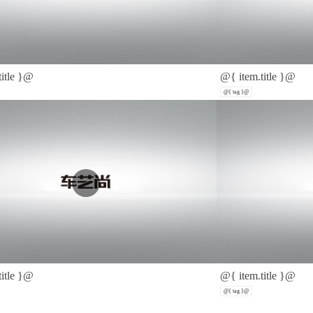
title }@
@{ item.title }@
@{ tag }@
title }@
@{ item.title }@
@{ tag }@