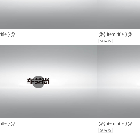
title }@
@{ item.title }@
@{ tag }@
title }@
@{ item.title }@
@{ tag }@