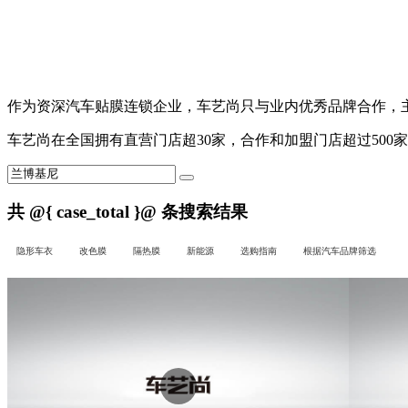
作为资深汽车贴膜连锁企业，
车艺尚
只与业内优秀品牌合作，主营
车艺尚
在全国拥有直营门店超30家，合作和加盟门店超过500
共
@{ case_total }@
条搜索结果
隐形车衣
改色膜
隔热膜
新能源
选购指南
根据汽车品牌筛选