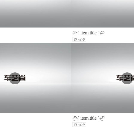
@{ item.title }@
@{ tag }@
@{ item.title }@
@{ tag }@