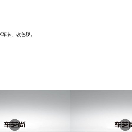
隐形车衣、改色膜。
。