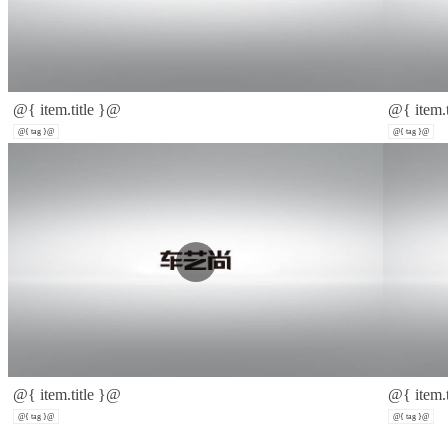
@{ item.title }@
@{ item.
@{ tag }@
@{ tag }@
@{ item.title }@
@{ item.
@{ tag }@
@{ tag }@