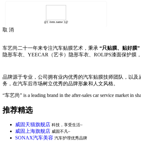
@{ item.name }@
取 消
车艺尚二十一年来专注汽车贴膜艺术，秉承
“只贴膜、贴好膜”
隐形车衣、YEECAR（艺卡）隐形车衣、ROLIPS漆面保护膜
品牌源于专业，公司拥有业内优秀的汽车贴膜技师团队，以及
务，在汽车后市场树立优秀的品牌形象和人文风格。
“车艺尚” is a leading brand in the after-sales car service market in s
推荐精选
威固天猫旗舰店
科技，享受生活~
威固上海旗舰店
威固不凡~
SONAX汽车美容
汽车护理优秀品牌