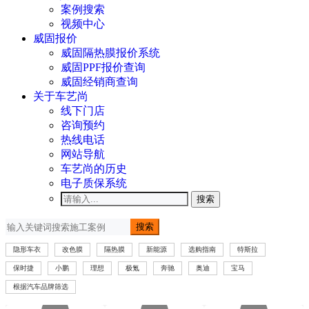
案例搜索
视频中心
威固报价
威固隔热膜报价系统
威固PPF报价查询
威固经销商查询
关于车艺尚
线下门店
咨询预约
热线电话
网站导航
车艺尚的历史
电子质保系统
搜索
搜索
隐形车衣
改色膜
隔热膜
新能源
选购指南
特斯拉
保时捷
小鹏
理想
极氪
奔驰
奥迪
宝马
根据汽车品牌筛选